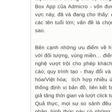
Box App của Admicro - vốn đượ
vực này, đã và đang cho thấy: 
các tên tuổi lớn; vấn đề là ch
sao.
Bên cạnh những ưu điểm về hì
với đối tượng, vùng miền… điể
nghệ vượt trội cho phép khách
cáo; quy trình tạo - thay đổi 
hóa/Việt hóa; tích hợp nhiều 
thống định vị bản đồ, liên kết f
giả tăng thời gian và lượt clic
Quả thực, mọi sự so sánh đều
nhận, hình thức này có những l