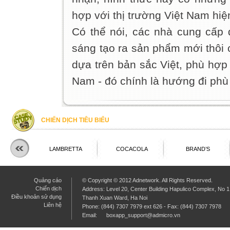
hợp với thị trường Việt Nam hiệ
Có thể nói, các nhà cung cấp 
sáng tạo ra sản phẩm mới thôi 
dựa trên bản sắc Việt, phù hợp
Nam - đó chính là hướng đi phù 
CHIẾN DỊCH TIÊU BIỂU
ISCHOOL
LAMBRETTA
COCACOLA
BRAND’S
Quảng cáo
© Copyright © 2012 Adnetwork. All Rights Reserved.
Chiến dịch
Address: Level 20, Center Building Hapulico Complex, No
Điều khoản sử dụng
Thanh Xuan Ward, Ha Noi
Liên hệ
Phone: (844) 7307 7979 ext 626 - Fax: (844) 7307 7978
Email:
boxapp_support@admicro.vn